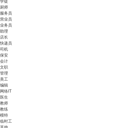
学徒
厨师
服务员
营业员
业务员
助理
店长
快递员
司机
保安
会计
文职
管理
美工
编辑
网络IT
医生
教师
教练
模特
临时工
其他