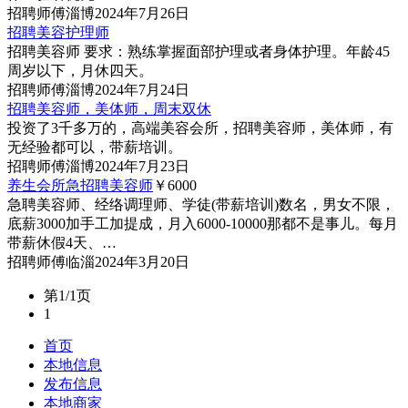
招聘
师傅
淄博
2024年7月26日
招聘美容护理师
招聘美容师 要求：熟练掌握面部护理或者身体护理。年龄45
周岁以下，月休四天。
招聘
师傅
淄博
2024年7月24日
招聘美容师，美体师，周末双休
投资了3千多万的，高端美容会所，招聘美容师，美体师，有
无经验都可以，带薪培训。
招聘
师傅
淄博
2024年7月23日
养生会所急招聘美容师
￥6000
急聘美容师、经络调理师、学徒(带薪培训)数名，男女不限，
底薪3000加手工加提成，月入6000-10000那都不是事儿。每月
带薪休假4天、…
招聘
师傅
临淄
2024年3月20日
第1/1页
1
首页
本地信息
发布信息
本地商家