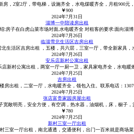
房，2室2厅，带电梯，设施齐全，水电煤暖齐全，月租900元
￥
900
2024年7月31日
淄博一中陪读房出租
绍:房子在白虎山菜市场对面,水电暖齐全 对租客的要求:面向淄
2024年7月26日
临淄雪北生活区吉房出租
雪北生活区吉房出租 ，五楼，共六层，三室一厅，带全新家具，
2024年7月26日
安乐店新村公寓出租
乐店新村公寓出租，两室一厅一厨一卫，家具家电齐全，水电暖
2024年7月25日
吉房出租
出租，二室一厅，水电暖齐全，领包入住。联系电话：1307069880
2024年7月25日
张店富贵家园房屋出租
子宽敞明亮，安全方便，有空调，热水器，油烟机，床，橱子，沙
￥
780
2024年7月25日
新村三室一厅出租
村三室一厅出租，南北通透，交通便利，出门一百米就是商场菜