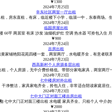
￥
1300
2024年7月25日
辛东社区两室一厅出租
出租，房东直租，有床，临近稷下小学，临淄一中，东泰商场。
2024年7月24日
临园房屋出租
楼 60平 两居室 有床 沙发 油烟机炉灶 空调 热水器 可拎包入住 
￥
900
2024年7月24日
吉房出租
黄家铺艳阳花苑四楼一套，两室两厅，水电暖齐全，有意者联系我135
2024年7月23日
西高新村个人房源多层出租
出租，个人房源，无中介费价格低。带部分家电家具，两室两厅
2024年7月23日
七中楼房对外出租
，干净整洁，家具家电齐全，拎包入住，非常适合陪读家庭居住
2024年7月23日
七中大门正对面三楼吉房出租
房]
七中大门正对面三楼出租 水电暖 家具齐全。只租个人 中介勿
￥
2000
2024年7月23日