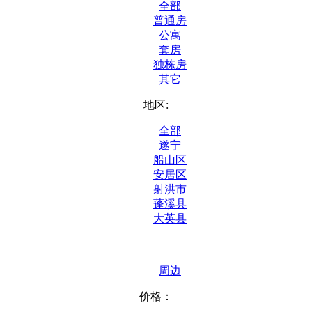
全部
普通房
公寓
套房
独栋房
其它
地区:
全部
遂宁
船山区
安居区
射洪市
蓬溪县
大英县
周边
价格：