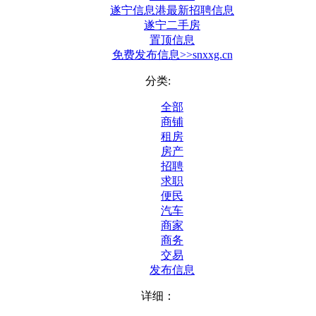
遂宁信息港最新招聘信息
遂宁二手房
置顶信息
免费发布信息>>snxxg.cn
分类:
全部
商铺
租房
房产
招聘
求职
便民
汽车
商家
商务
交易
发布信息
详细：