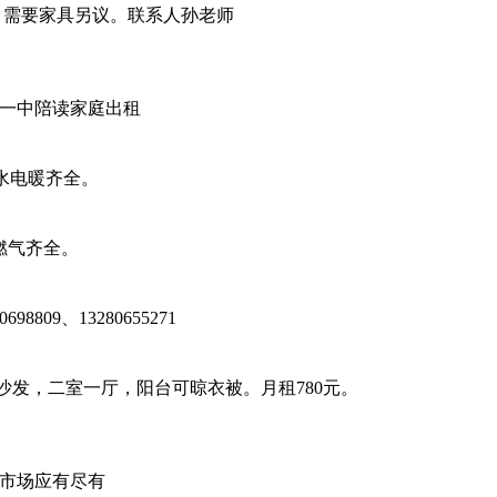
，需要家具另议。联系人孙老师
博一中陪读家庭出租
水电暖齐全。
燃气齐全。
9、13280655271
发，二室一厅，阳台可晾衣被。月租780元。
市场应有尽有