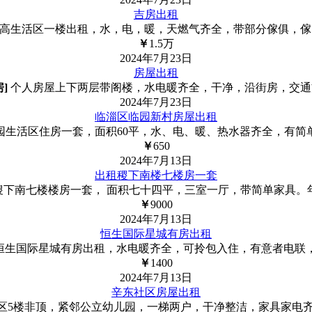
吉房出租
高生活区一楼出租，水，电，暖，天燃气齐全，带部分傢俱，傢
￥
1.5
万
2024年7月23日
房屋出租
房]
个人房屋上下两层带阁楼，水电暖齐全，干净，沿街房，交通
2024年7月23日
临淄区临园新村房屋出租
园生活区住房一套，面积60平，水、电、暖、热水器齐全，有简
￥
650
2024年7月13日
出租稷下南楼七楼房一套
下南七楼楼房一套， 面积七十四平，三室一厅，带简单家具。年租
￥
9000
2024年7月13日
恒生国际星城有房出租
恒生国际星城有房出租，水电暖齐全，可拎包入住，有意者电联
￥
1400
2024年7月13日
辛东社区房屋出租
区5楼非顶，紧邻公立幼儿园，一梯两户，干净整洁，家具家电