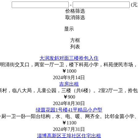
-
(元
价格筛选
取消筛选
显示
方框
列表
大润发斜对面三楼拎包入住
明清街交叉口，两室一厅一卫，楼下科苑小学，科苑便民市场，
￥
1000
2024年9月14日
吉房出租
村，临八大局，儿童公园，三楼（共6楼）。2室2厅一卫，拎包入住。1
￥
900
2024年8月30日
绿茵花园1号楼41平精品小户型
，一厨一卫一卧一阳台结构，水、电、暖、网齐全。比邻金茵小学
￥
1100
2024年7月31日
淄博高新区王埠社区住宅出租