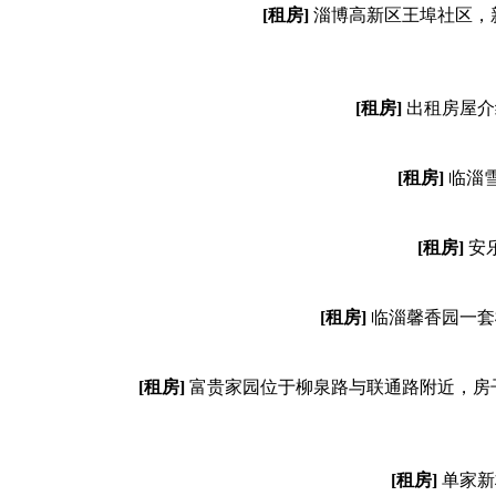
[租房]
淄博高新区王埠社区，新
[租房]
出租房屋介
[租房]
临淄
[租房]
安
[租房]
临淄馨香园一套楼房
[租房]
富贵家园位于柳泉路与联通路附近，房
[租房]
单家新