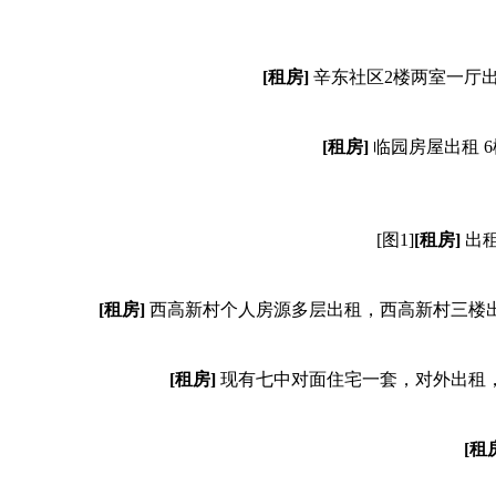
[租房]
辛东社区2楼两室一厅
[租房]
临园房屋出租 6
[图1]
[租房]
出租
[租房]
西高新村个人房源多层出租，西高新村三楼
[租房]
现有七中对面住宅一套，对外出租
[租