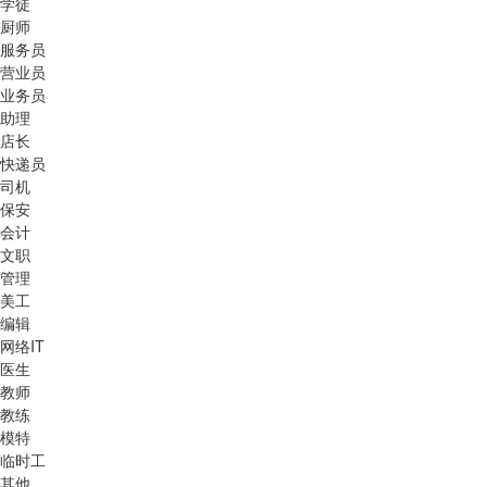
学徒
厨师
服务员
营业员
业务员
助理
店长
快递员
司机
保安
会计
文职
管理
美工
编辑
网络IT
医生
教师
教练
模特
临时工
其他