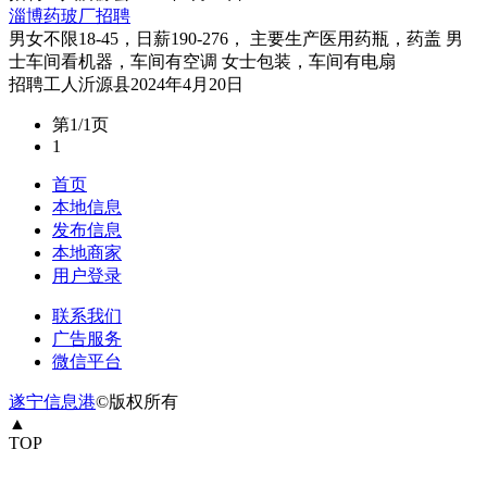
淄博药玻厂招聘
男女不限18-45，日薪190-276， 主要生产医用药瓶，药盖 男
士车间看机器，车间有空调 女士包装，车间有电扇
招聘
工人
沂源县
2024年4月20日
第1/1页
1
首页
本地信息
发布信息
本地商家
用户登录
联系我们
广告服务
微信平台
遂宁信息港
©版权所有
▲
TOP