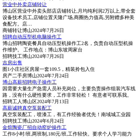
营业中外卖店铺转让
博山区营业中外卖头部店店铺转让,月均纯利润2万以上,带全套
设备技术员工,店铺位置天隆广场,商圈热力值高,另附赠多种美
食配方。店…
商铺
转让
博山
2024年7月26日
招聘自动压型机电脑操作工
博山招聘陶瓷餐具自动压型机操作工2名，负责自动压型机操
作维护。 工作地点：博山东坡周家台
招聘
技工
博山
2024年7月26日
吉房出售
图1
小庄社区房屋一套109.5，精装拎包入住
房产
二手房
博山
2024年7月24日
博山高薪招聘电子操作工
因需要大量生产急需人员补充岗位，主要负责操作组装汽车线
路，没有什么硬性要求，工作非常轻松！ 有意者可联系我。
招聘
工人
博山区
2024年7月13日
高薪诚聘真空泵装配工
真空泵装配工，喷漆工，有工作经验者优先！南域城工业园
招聘
技工
博山
2024年6月24日
金煊陶瓷厂招自动窑炉操作工
工作8小时/班,两班制,180元/班,工作轻快。要求个人学习能力