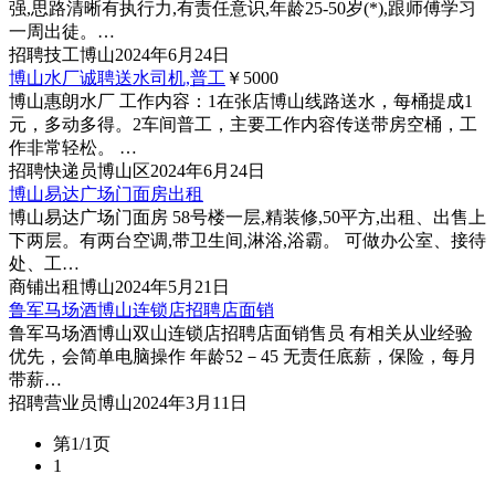
强,思路清晰有执行力,有责任意识,年龄25-50岁(*),跟师傅学习
一周出徒。…
招聘
技工
博山
2024年6月24日
博山水厂诚聘送水司机,普工
￥5000
博山惠朗水厂 工作内容：1在张店博山线路送水，每桶提成1
元，多动多得。2车间普工，主要工作内容传送带房空桶，工
作非常轻松。 …
招聘
快递员
博山区
2024年6月24日
博山易达广场门面房出租
博山易达广场门面房 58号楼一层,精装修,50平方,出租、出售上
下两层。有两台空调,带卫生间,淋浴,浴霸。 可做办公室、接待
处、工…
商铺
出租
博山
2024年5月21日
鲁军马场酒博山连锁店招聘店面销
鲁军马场酒博山双山连锁店招聘店面销售员 有相关从业经验
优先，会简单电脑操作 年龄52－45 无责任底薪，保险，每月
带薪…
招聘
营业员
博山
2024年3月11日
第1/1页
1