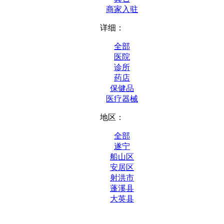
商家入驻
详细：
全部
医院
诊所
药店
保健品
医疗器械
地区：
全部
遂宁
船山区
安居区
射洪市
蓬溪县
大英县