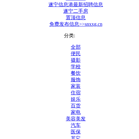
遂宁信息港最新招聘信息
遂宁二手房
置顶信息
免费发布信息>>snxxg.cn
分类:
全部
便民
摄影
学校
餐饮
服饰
家装
住宿
娱乐
百货
家电
美容美发
汽车
医保
其它